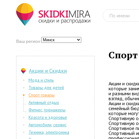
Ваш регион:
Спорт
Акции и Скидки
Мода и стиль
Акции и скидк
Товары для детей
которые зани
и разными вид
Спорт товары
взгляд, обыч
Активный отдых
Акции и скидк
семейный бюд
Фитнес, тренажеры
которые могут
Красота и здоровье
Спортивную од
Спортивную о
Автомобили, сервис
Спортивное п
Техника, электроника
Спортивный и
профессионал