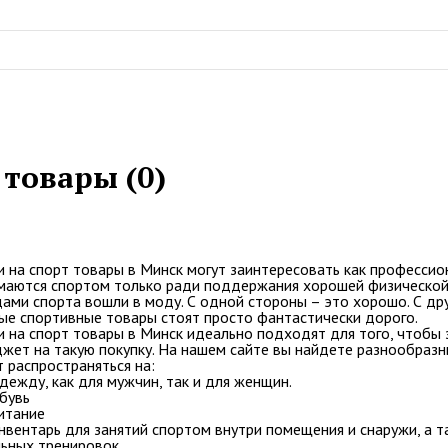
 товары (0)
и на спорт товары в Минск
могут заинтересовать как профессион
маются спортом только ради поддержания хорошей физической
ами спорта вошли в моду. С одной стороны – это хорошо. С др
ные спортивные товары стоят просто фантастически дорого.
и на спорт товары
в Минск
идеально подходят для того, чтобы з
жет на такую покупку. На нашем сайте вы найдете разнообразн
 распространяться на:
ежду, как для мужчин, так и для женщин.
бувь
итание
нвентарь для занятий спортом внутри помещения и снаружи, а 
ьных тренировок.