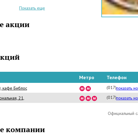
Показать еще
е акции
акций
Метро
Телефон
(017) 227-83-66
0, кафе Библос
показать н
(017) 289-12-18
ональная, 21,
показать н
Официальный са
е компании