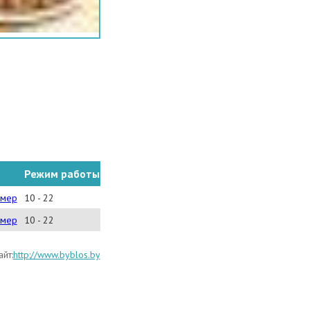
Режим работы
омер
10 - 22
омер
10 - 22
йт:
http://www.byblos.by