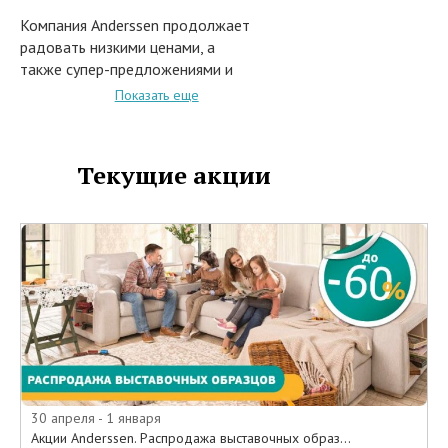
Компания Anderssen продолжает
радовать низкими ценами, а
также супер-предложениями и
приглашает за выгодными
Показать еще
покупками и
головокружительными скидками.
С 23 апреля 2019 года при
Текущие акции
покупке в сети салонов
Андерсен, или заказе из каталога
на сайте интернет-магазина
www.anderssen.ru/ выставочных
образцов мебели с системами
трансформации предоставляются
скидки до 60% и выше.
В акции участвуют следующие
товары:
• Угловые и прямые диваны
• Диван-кровати
30 апреля - 1 января
• Кресла
Акции Anderssen. Распродажа выставочных образ...
• Кресла-кровати