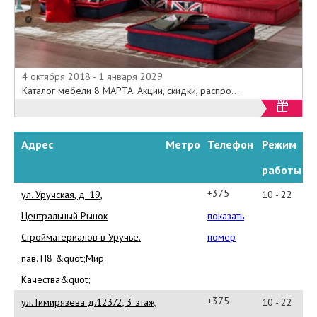
4 октября 2018 - 1 января 2029
Каталог мебели 8 МАРТА. Акции, скидки, распро...
Адрес
Метро
Телефон
Режим
работы
+375-
ул. Уручская, д. 19,
10 - 22
29-
Центральный Рынок
показать
129-
Стройматериалов в Уручье.
номер
20-
пав. П8 &quot;Мир
90
Качества&quot;
+375-
ул.Тимирязева д.123/2, 3 этаж,
10 - 22